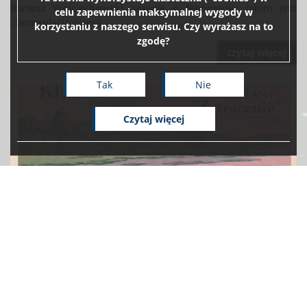
Bartosz Wojciechowski opowie o fenomenie, jakim jest
celu zapewnienia maksymalnej wygody w
„Deregulacja pisma ...
korzystaniu z naszego serwisu. Czy wyrażasz na to
zgodę?
czytaj więcej
Tak
Nie
czytaj więcej
Kwietniowy Japonistyczny Klub